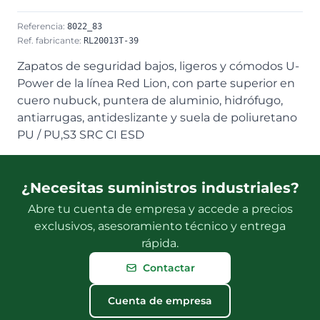
Referencia:
8022_83
Ref. fabricante:
RL20013T-39
Zapatos de seguridad bajos, ligeros y cómodos U-
Power de la línea Red Lion, con parte superior en
cuero nubuck, puntera de aluminio, hidrófugo,
antiarrugas, antideslizante y suela de poliuretano
PU / PU,S3 SRC CI ESD
¿Necesitas suministros industriales?
Abre tu cuenta de empresa y accede a precios
exclusivos, asesoramiento técnico y entrega
rápida.
Contactar
Cuenta de empresa