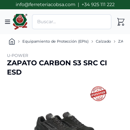
info@ferreteriacobsa.com
|
+34 925 111 222
Equipamiento de Protección (EPIs)
Calzado
ZAPA
U-POWER
ZAPATO CARBON S3 SRC CI
ESD