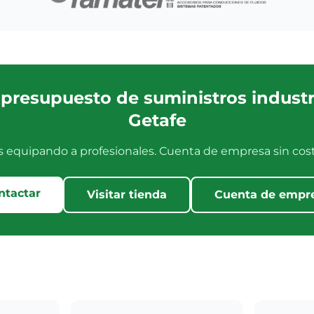
a presupuesto de suministros industr
Getafe
s equipando a profesionales. Cuenta de empresa sin cost
ntactar
Visitar tienda
Cuenta de empr