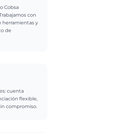
po Cobsa
 Trabajamos con
e herramientas y
co de
es: cuenta
iación flexible,
 sin compromiso.