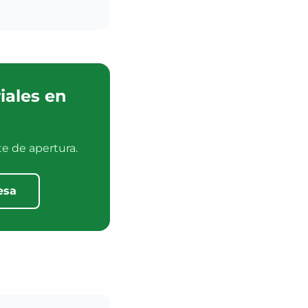
iales en
e de apertura.
esa