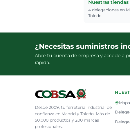
Nuestras tiendas
4 delegaciones en M
Toledo
¿Necesitas suministros in
Abre tu cuenta de empresa y accede a pr
rápida.
NUEST
Mapa 
Desde 2009, tu ferretería industrial de
Delega
confianza en Madrid y Toledo. Más de
50.000 productos y 200 marcas
Delegac
profesionales.