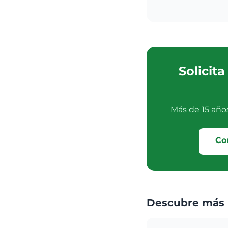
Solicit
Más de 15 año
Co
Descubre más