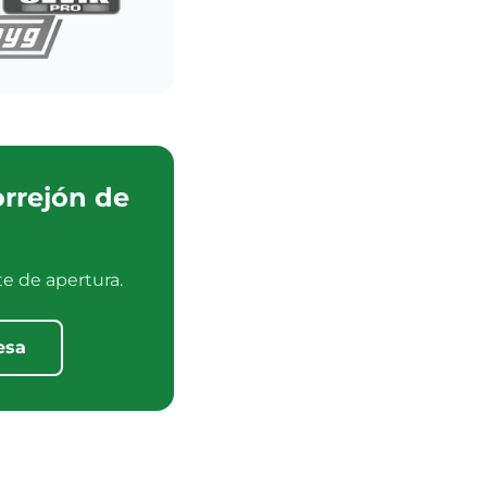
orrejón de
e de apertura.
esa