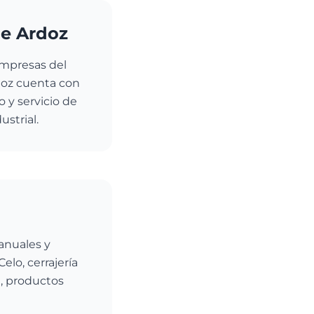
de Ardoz
empresas del
doz cuenta con
 y servicio de
strial.
anuales y
elo, cerrajería
l, productos