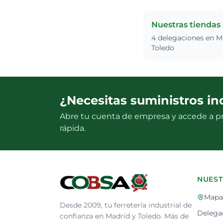
Nuestras tiendas
4 delegaciones en M
Toledo
¿Necesitas suministros in
Abre tu cuenta de empresa y accede a pr
rápida.
NUEST
Mapa 
Desde 2009, tu ferretería industrial de
Delega
confianza en Madrid y Toledo. Más de