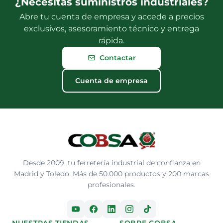
¿Necesitas suministros industriales?
Abre tu cuenta de empresa y accede a precios
exclusivos, asesoramiento técnico y entrega
rápida.
Contactar
Cuenta de empresa
Desde 2009, tu ferretería industrial de confianza en
Madrid y Toledo. Más de 50.000 productos y 200 marcas
profesionales.