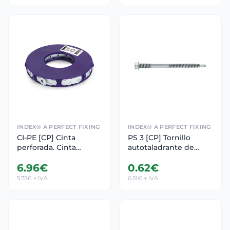
INDEX® A PERFECT FIXING
INDEX® A PERFECT FIXING
CI-PE [CP] Cinta
PS 3 [CP] Tornillo
perforada. Cinta
autotaladrante de
perforada curva.
cabeza hexagonal para
6.96€
0.62€
ATLANTIS C2-M
panel sándwich. Punta
broca estándar #3.
5.75€ + IVA
0.51€ + IVA
Zincado