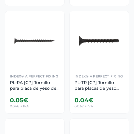
Opt.7
INDEX® A PERFECT FIXING
INDEX® A PERFECT FIXING
PL-RA [CP] Tornillo
PL-TR [CP] Tornillo
para placa de yeso de
para placas de yeso
paso ancho. Cabeza
laminado. Cabeza
0.05€
0.04€
trompeta y punta
trompeta y punta
perforante. Tornillo
autotaladrante. Tornillo
0.04€ + IVA
0.03€ + IVA
para tabiquería seca
para tabiquería seca
de paso ancho con
con cabeza trompeta y
cabeza trompeta y
punta autotaladrante
punta perforante