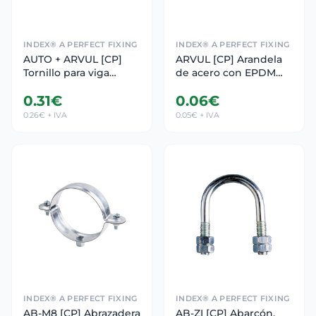
INDEX® A PERFECT FIXING
INDEX® A PERFECT FIXING
AUTO + ARVUL [CP]
ARVUL [CP] Arandela
Tornillo para viga
de acero con EPDM
autotaladrante con
vulcanizada.
0.31€
0.06€
cabeza hexagonal.
Recubrimiento
Tornillo con arandela
ATLANTIS C2-M
0.26€ + IVA
0.05€ + IVA
vulcanizada de acero-
EPDM
INDEX® A PERFECT FIXING
INDEX® A PERFECT FIXING
AB-M8 [CP] Abrazadera
AB-ZI [CP] Abarcón.