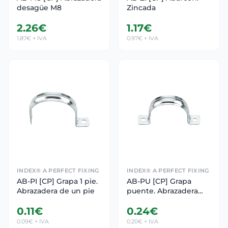
desagüe M8
Zincada
2.26€
1.17€
1.87€ + IVA
0.97€ + IVA
INDEX® A PERFECT FIXING
INDEX® A PERFECT FIXING
AB-PI [CP] Grapa 1 pie.
AB-PU [CP] Grapa
Abrazadera de un pie
puente. Abrazadera
grapa puente
0.11€
0.24€
0.09€ + IVA
0.20€ + IVA