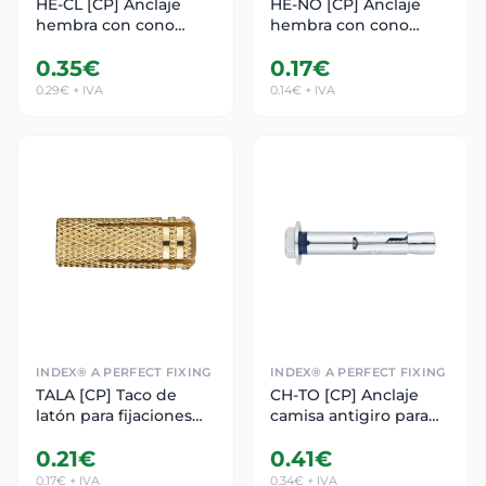
HE-CL [CP] Anclaje
HE-NO [CP] Anclaje
hembra con cono
hembra con cono
interior para grandes
interior para grandes
0.35€
0.17€
cargas. Con collarín.
cargas. Zincado
Zincado. Homologado
0.29€ + IVA
0.14€ + IVA
ETE Opt.7 y para
aplicaciones no
estructurales
INDEX® A PERFECT FIXING
INDEX® A PERFECT FIXING
TALA [CP] Taco de
CH-TO [CP] Anclaje
latón para fijaciones
camisa antigiro para
ligeras en materiales
cargas medias. Tornillo
0.21€
0.41€
macizos
hexagonal 6.8.
Homologado ETE
0.17€ + IVA
0.34€ + IVA