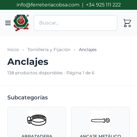
info@ferreteriacobsa.com
|
+34 925 111 222
Inicio
›
Tornillería y Fijación
›
Anclajes
Anclajes
138 productos disponibles · Página 1 de 6
Subcategorías
ABRAZADERA
ANCAJE METÁLICO