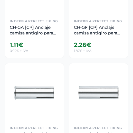
INDEX® A PERFECT FIXING
INDEX® A PERFECT FIXING
CH-GA [CP] Anclaje
CH-GF [CP] Anclaje
camisa antigiro para
camisa antigiro para
cargas medias.
cargas medias.
1.11€
2.26€
Gancho
Gancho forjado
0.92€ + IVA
1.87€ + IVA
INDEX® A PERFECT FIXING
INDEX® A PERFECT FIXING