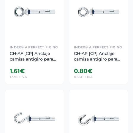
INDEX® A PERFECT FIXING
INDEX® A PERFECT FIXING
CH-AF [CP] Anclaje
CH-AR [CP] Anclaje
camisa antigiro para
camisa antigiro para
cargas medias. Argolla
cargas medias. Argolla
1.61€
0.80€
forjada
1.33€ + IVA
0.66€ + IVA