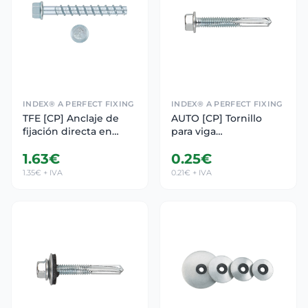
INDEX® A PERFECT FIXING
INDEX® A PERFECT FIXING
TFE [CP] Anclaje de
AUTO [CP] Tornillo
fijación directa en
para viga
hormigón con
autotaladrante con
1.63€
0.25€
recubrimiento
cabeza hexagonal.
zincado. Homologado
Tornillo
1.35€ + IVA
0.21€ + IVA
ETE Opt.1. Cabeza
hexagonal