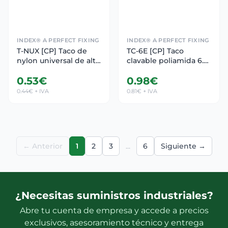
INDEX® A PERFECT FIXING
INDEX® A PERFECT FIXING
T-NUX [CP] Taco de
TC-6E [CP] Taco
nylon universal de alto
clavable poliamida 6.6.
rendimiento. Taco de
Taco de 6 alas con
0.53€
0.98€
nylon
tornillo hexagonal
0.44€ + IVA
0.81€ + IVA
← Anterior
1
2
3
…
6
Siguiente →
¿Necesitas suministros industriales?
Abre tu cuenta de empresa y accede a precios
exclusivos, asesoramiento técnico y entrega