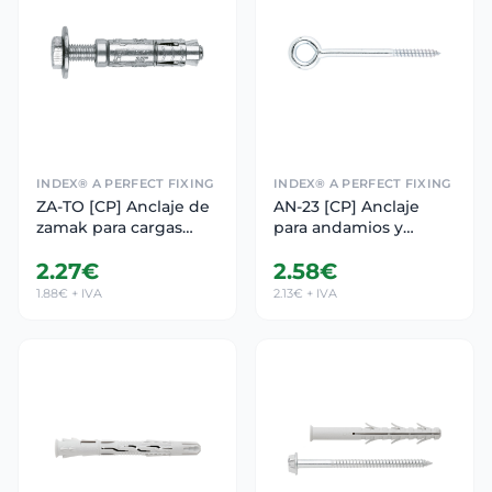
INDEX® A PERFECT FIXING
INDEX® A PERFECT FIXING
ZA-TO [CP] Anclaje de
AN-23 [CP] Anclaje
zamak para cargas
para andamios y
medias-altas en
fachadas. Diámetro de
2.27€
2.58€
materiales macizos o
ojo 23 mm
huecos. Tornillo
1.88€ + IVA
2.13€ + IVA