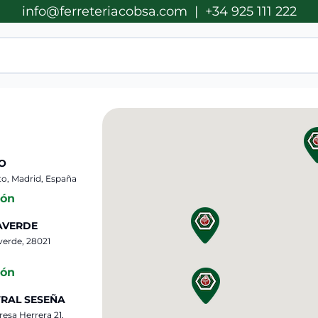
info@ferreteriacobsa.com
|
+34 925 111 222
O
nto, Madrid, España
ión
AVERDE
averde, 28021
ión
RAL SESEÑA
eresa Herrera 21,