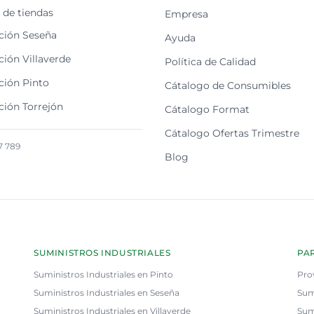
de tiendas
Empresa
ción Seseña
Ayuda
ión Villaverde
Política de Calidad
ción Pinto
Cátalogo de Consumibles
ción Torrejón
Cátalogo Format
Cátalogo Ofertas Trimestre
7 789
Blog
SUMINISTROS INDUSTRIALES
PA
Suministros Industriales en Pinto
Pro
Suministros Industriales en Seseña
Sum
Suministros Industriales en Villaverde
Sum