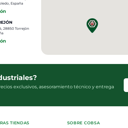
oledo, España
ión
REJÓN
 4, 28850 Torrejón
ña
ión
dustriales?
ecios exclusivos, asesoramiento técnico y entrega
RAS TIENDAS
SOBRE COBSA