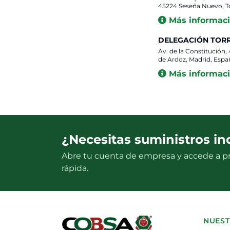
45224 Seseña Nuevo, T
Más informac
DELEGACIÓN TOR
Av. de la Constitución,
de Ardoz, Madrid, Espa
Más informac
¿Necesitas suministros in
Abre tu cuenta de empresa y accede a pr
rápida.
NUEST