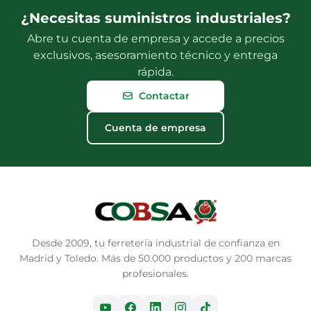
¿Necesitas suministros industriales?
Abre tu cuenta de empresa y accede a precios
exclusivos, asesoramiento técnico y entrega
rápida.
Contactar
Cuenta de empresa
Desde 2009, tu ferretería industrial de confianza en
Madrid y Toledo. Más de 50.000 productos y 200 marcas
profesionales.